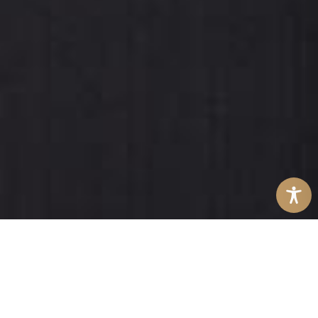
LAQUA
Vineyard
Via del Teatro, 8
56030 Casanova di Terricciola (PI)