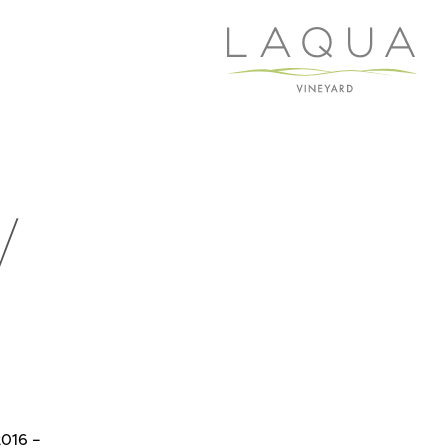
y
2016 –