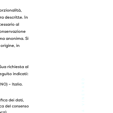
orzionalità,
a descritte. In
essario al
 conservazione
orma anonima. Si
origine, in
ua richiesta al
guito indicati:
LAQUA VINEYARD
O) – Italia.
fica dei dati,
oca del consenso
oca)