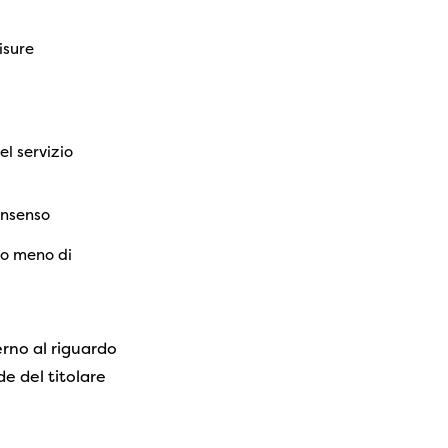
isure
el servizio
consenso
à o meno di
terno al riguardo
de del titolare