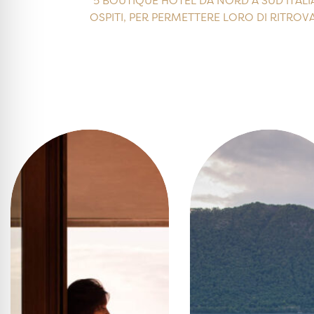
5 BOUTIQUE HOTEL DA NORD A SUD ITALIA
OSPITI, PER PERMETTERE LORO DI RITROV