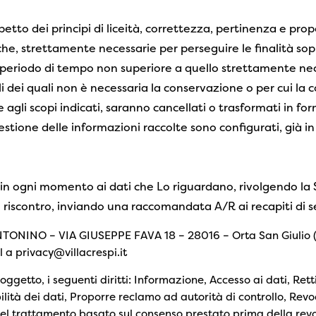
spetto dei principi di liceità, correttezza, pertinenza e prop
e, strettamente necessarie per perseguire le finalità sopr
n periodo di tempo non superiore a quello strettamente nec
li dei quali non è necessaria la conservazione o per cui la
 agli scopi indicati, saranno cancellati o trasformati in f
estione delle informazioni raccolte sono configurati, già in 
 in ogni momento ai dati che Lo riguardano, rivolgendo la S
 riscontro, inviando una raccomandata A/R ai recapiti di se
ONINO – VIA GIUSEPPE FAVA 18 – 28016 – Orta San Giulio (N
a privacy@villacrespi.it
getto, i seguenti diritti: Informazione, Accesso ai dati, Retti
lità dei dati, Proporre reclamo ad autorità di controllo, Rev
del trattamento basato sul consenso prestato prima della rev