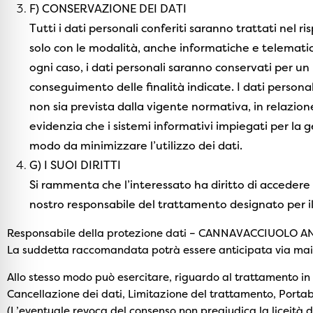
F) CONSERVAZIONE DEI DATI
Tutti i dati personali conferiti saranno trattati nel ri
solo con le modalità, anche informatiche e telematich
ogni caso, i dati personali saranno conservati per u
conseguimento delle finalità indicate. I dati persona
non sia prevista dalla vigente normativa, in relazione
evidenzia che i sistemi informativi impiegati per la g
modo da minimizzare l’utilizzo dei dati.
G) I SUOI DIRITTI
Si rammenta che l’interessato ha diritto di accedere
nostro responsabile del trattamento designato per il
Responsabile della protezione dati – CANNAVACCIUOLO ANT
La suddetta raccomandata potrà essere anticipata via mail 
Allo stesso modo può esercitare, riguardo al trattamento in og
Cancellazione dei dati, Limitazione del trattamento, Portabi
(L’eventuale revoca del consenso non pregiudica la liceità 