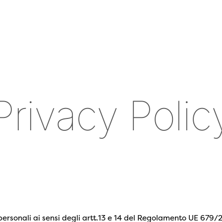
P
r
i
v
a
c
y
P
o
l
i
c
i personali ai sensi degli artt.13 e 14 del Regolamento UE 679/