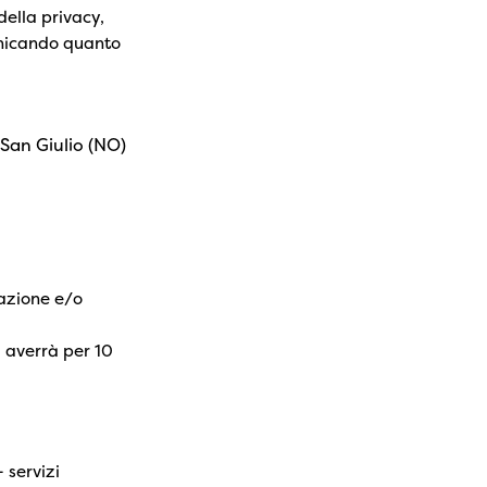
della privacy,
municando quanto
San Giulio (NO)
razione e/o
i averrà per 10
 servizi